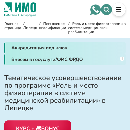
Главная
/
/
Повышение
/
Роль и место физиотерапии в
страница
Липецк
квалификации
системе медицинской
реабилитации
Аккредитация под ключ
i
Внесем в госуслуги/ФИС ФРДО
Тематическое усовершенствование
по программе «Роль и место
физиотерапии в системе
медицинской реабилитации» в
Липецке
КУРС + 🎁БОНУС