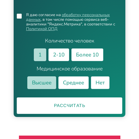
Я даю согласие на
обработку персональных
данных
, в том числе помощью сервиса веб-
аналитики "Яндекс.Метрика", в соответствии с
Политикой ОПД
Количество человек
1
2-10
Более 10
Медицинское образование
Высшее
Среднее
Нет
РАССЧИТАТЬ