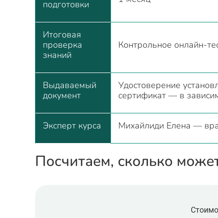
подготовки
Итоговая
проверка
Контрольное онлайн-те
знаний
Выдаваемый
Удостоверение установ
документ
сертификат — в зависим
Эксперт курса
Михайлиди Елена — вра
Посчитаем, сколько може
Стоимо