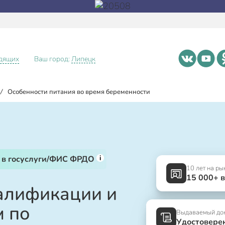
идящих
Ваш город:
Липецк
/
Особенности питания во время беременности
i
 в госуслуги/ФИС ФРДО
10 лет на ры
15 000+ 
алификации и
м по
Выдаваемый до
Удостовере