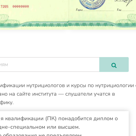
фикации нутрициологов и курсы по нутрициологии 
но на сайте института — слушатели учатся в
фику.
я квалификации (ПК) понадобится диплом о
дне-специальном или высшем.
 образования не предъявляем.