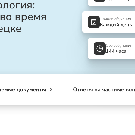
логия:
 во время
Начало обучения
ецке
Каждый день
Срок обучения
144 часа
аемые документы
Ответы на частные во