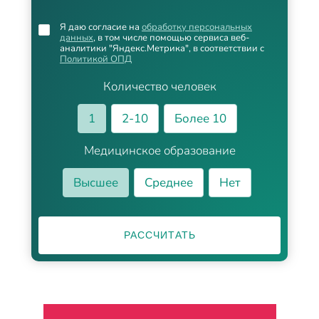
Я даю согласие на
обработку персональных
данных
, в том числе помощью сервиса веб-
аналитики "Яндекс.Метрика", в соответствии с
Политикой ОПД
Количество человек
1
2-10
Более 10
Медицинское образование
Высшее
Среднее
Нет
РАССЧИТАТЬ