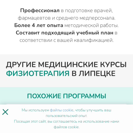
Профессионал
в подготовке врачей,
фармацевтов и среднего медперсонала.
Более 4 лет опыта
методической работы.
Составит подходящий учебный план
в
соответствии с вашей квалификацией.
ДРУГИЕ МЕДИЦИНСКИЕ КУРСЫ
ФИЗИОТЕРАПИЯ
В ЛИПЕЦКЕ
ПОХОЖИЕ ПРОГРАММЫ
×
Мы используем
файлы cookie
, чтобы улучшить ваш
Сенсорная интеграция
пользовательский опыт.
Посещая этот сайт, вы соглашаетесь на использование нами
файлов cookie.