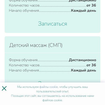
Форма обучения
Дистанционно
Количество часов
от 36
Начало обучения
Каждый день
Записаться
Детский массаж (СМП)
Форма обучения
Дистанционно
Количество часов
от 36
Начало обучения
Каждый день
Записаться
×
Мы используем
файлы cookie
, чтобы улучшить ваш
пользовательский опыт.
Посещая этот сайт, вы соглашаетесь на использование нами
файлов cookie.
Диагностика инфекционных