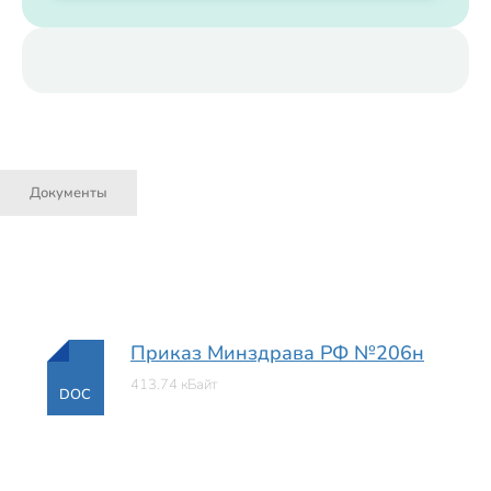
Документы
Приказ Минздрава РФ №206н
413.74 кБайт
DOC