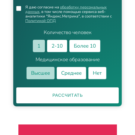
Я даю согласие на
обработку персональных
данных
, в том числе помощью сервиса веб-
аналитики "Яндекс.Метрика", в соответствии с
Политикой ОПД
Количество человек
1
2-10
Более 10
Медицинское образование
Высшее
Среднее
Нет
РАССЧИТАТЬ