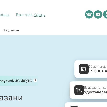
идящих
Ваш город:
Казань
/
Подология
10 лет на ры
15 000+ 
i
услуги/ФИС ФРДО
Выдаваемый до
Удостовере
Казани