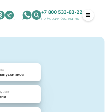
+7 800 533-83-22
по России бесплатно
нке
выпускников
кумент
ние