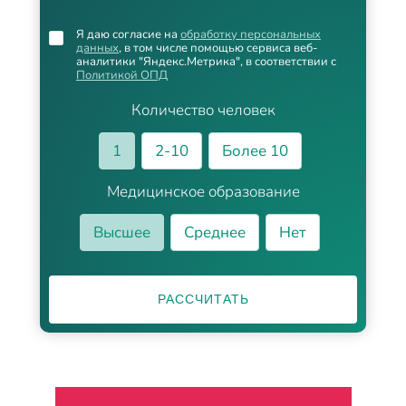
Я даю согласие на
обработку персональных
данных
, в том числе помощью сервиса веб-
аналитики "Яндекс.Метрика", в соответствии с
Политикой ОПД
Количество человек
1
2-10
Более 10
Медицинское образование
Высшее
Среднее
Нет
РАССЧИТАТЬ