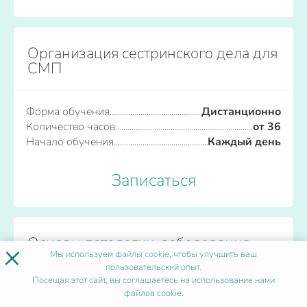
Организация сестринского дела для
СМП
Форма обучения
Дистанционно
Количество часов
от 36
Начало обучения
Каждый день
Записаться
Основы патологии, заболевания
×
ногтей и кожи: онихолизис, грибок
Мы используем
файлы cookie
, чтобы улучшить ваш
пользовательский опыт.
ногтя, проблема вросшего ногтя
Посещая этот сайт, вы соглашаетесь на использование нами
файлов cookie.